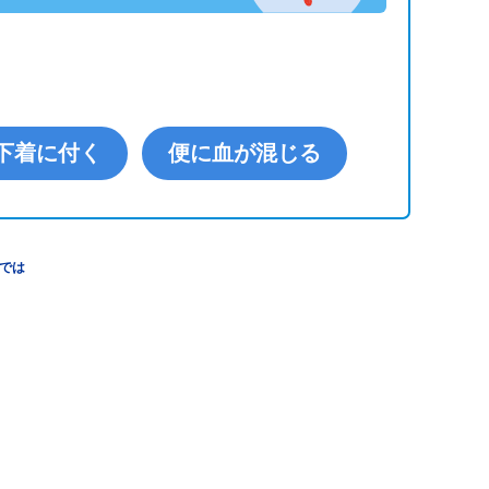
下着に付く
便に血が混じる
では