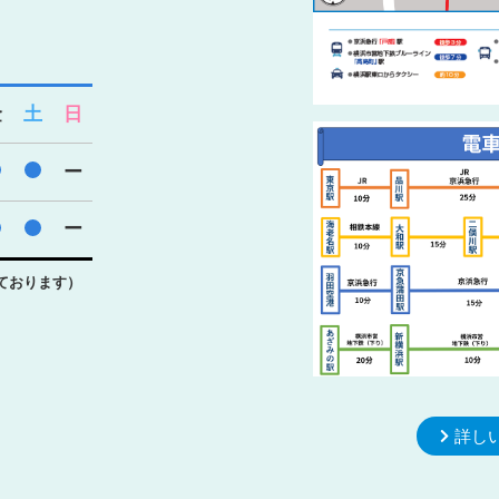
金
土
日
●
●
ー
●
●
ー
ております）
詳し