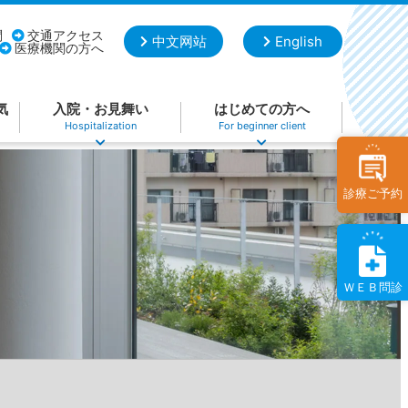
問
交通アクセス
中文网站
English
医療機関の方へ
気
入院・お見舞い
はじめての方へ
Hospitalization
For beginner client
診療ご予約
ＷＥＢ問診