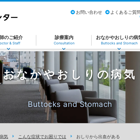
お問い合わせ
よくあるご質
師のご紹介
診療案内
おなかやおしりの病
octor & Staff
Consultation
Buttocks and Stomach
おなかやおしりの病気
Buttocks and Stomach
病気
こんな症状でお困りでは
おしりから出血がある