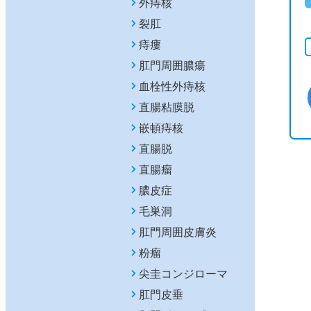
外痔核
裂肛
痔瘻
肛門周囲膿瘍
血栓性外痔核
直腸粘膜脱
嵌頓痔核
直腸脱
直腸瘤
膿皮症
毛巣洞
肛門周囲皮膚炎
粉瘤
尖圭コンジローマ
肛門皮垂