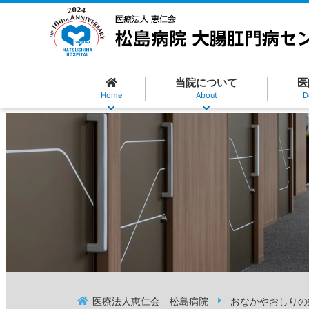
当院について
医
Home
About
D
医療法人恵仁会 松島病院
おなかやおしりの