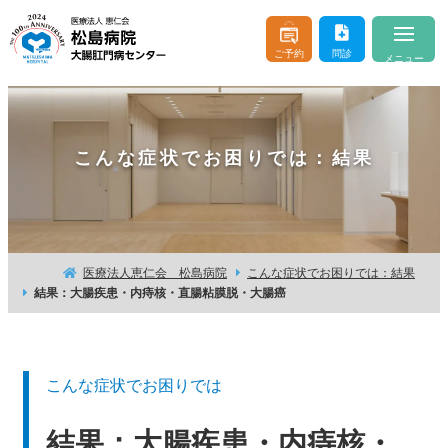
ご予約
問診
メニュー
当院について
About
こんな症状でお困りでは：結果
医師のご紹介
Doctor & Staff
診療案内
Consultation
おなかやおしりの病気
Buttocks and Stomach
医療法人恵仁会 松島病院
こんな症状でお困りでは：結果
結果：大腸疾患・内痔核・直腸粘膜脱・大腸癌
入院・お見舞い
Hospitalization
はじめての方へ
For beginner client
こんな症状でお困りでは
お問い合わせ
よくあるご質問
結果：大腸疾患・内痔核・
交通アクセス
医療機関の方へ