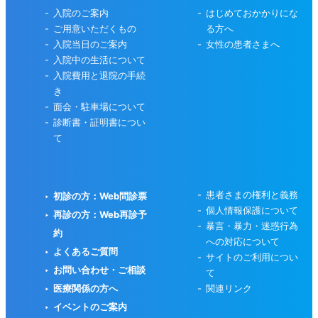
入院のご案内
はじめておかかりにな
ご用意いただくもの
る方へ
入院当日のご案内
女性の患者さまへ
入院中の生活について
入院費用と退院の手続
き
面会・駐車場について
診断書・証明書につい
て
患者さまの権利と義務
初診の方：Web問診票
個人情報保護について
再診の方：Web再診予
暴言・暴力・迷惑行為
約
への対応について
よくあるご質問
サイトのご利用につい
お問い合わせ・ご相談
て
医療関係の方へ
関連リンク
イベントのご案内