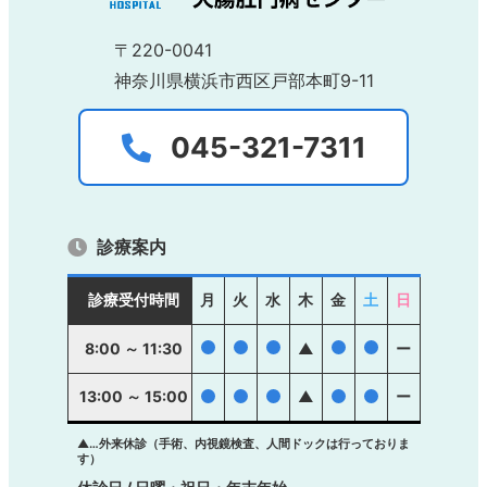
〒220-0041
神奈川県横浜市西区戸部本町9-11
045-321-7311
診療案内
診療受付時間
月
火
水
木
金
土
日
●
●
●
●
●
8:00 ～ 11:30
▲
ー
13:00 ～ 15:00
●
●
●
▲
●
●
ー
▲…外来休診（手術、内視鏡検査、人間ドックは行っておりま
す）