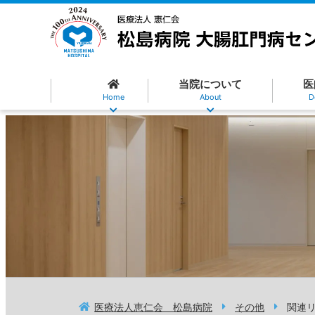
当院について
医
Home
About
D
医療法人恵仁会 松島病院
その他
関連