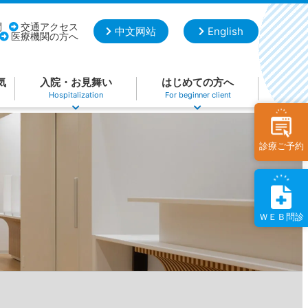
問
交通アクセス
中文网站
English
医療機関の方へ
気
入院・お見舞い
はじめての方へ
Hospitalization
For beginner client
診療ご予約
ＷＥＢ問診