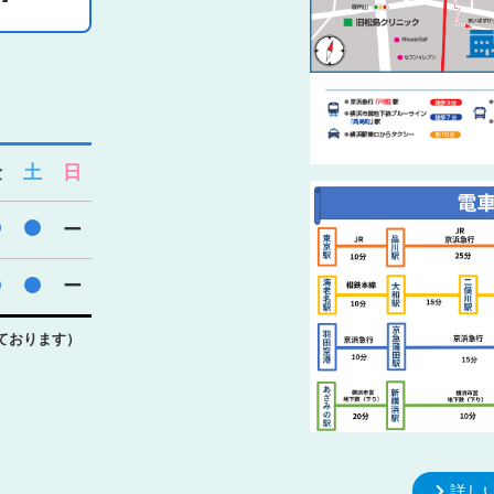
金
土
日
●
●
ー
●
●
ー
ております）
詳し